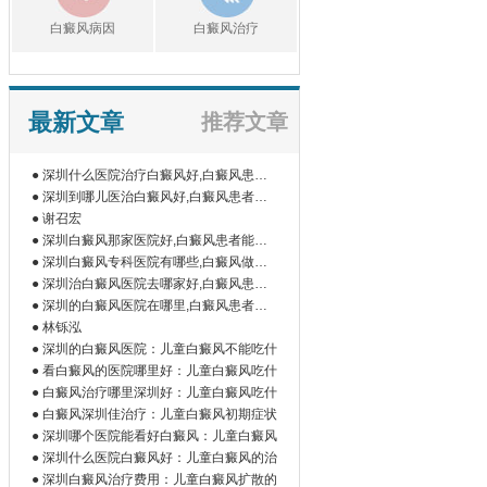
白癜风病因
白癜风治疗
最新文章
推荐文章
● 深圳什么医院治疗白癜风好,白癜风患者
如
● 深圳到哪儿医治白癜风好,白癜风患者为
什
● 谢召宏
● 深圳白癜风那家医院好,白癜风患者能吃
橘
● 深圳白癜风专科医院有哪些,白癜风做伍
德
● 深圳治白癜风医院去哪家好,白癜风患者
为
● 深圳的白癜风医院在哪里,白癜风患者做
微
● 林铄泓
● 深圳的白癜风医院：儿童白癜风不能吃什
● 看白癜风的医院哪里好：儿童白癜风吃什
● 白癜风治疗哪里深圳好：儿童白癜风吃什
● 白癜风深圳佳治疗：儿童白癜风初期症状
● 深圳哪个医院能看好白癜风：儿童白癜风
● 深圳什么医院白癜风好：儿童白癜风的治
● 深圳白癜风治疗费用：儿童白癜风扩散的