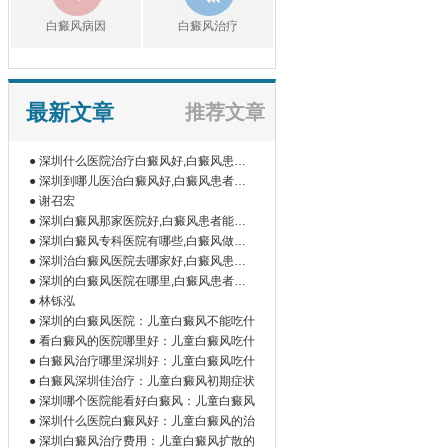
白癜风病因
白癜风治疗
最新文章
推荐文章
● 深圳什么医院治疗白癜风好,白癜风患者
如
● 深圳到哪儿医治白癜风好,白癜风患者为
什
● 谢召宏
● 深圳白癜风那家医院好,白癜风患者能吃
橘
● 深圳白癜风专科医院有哪些,白癜风做伍
德
● 深圳治白癜风医院去哪家好,白癜风患者
为
● 深圳的白癜风医院在哪里,白癜风患者做
微
● 林铄泓
● 深圳的白癜风医院：儿童白癜风不能吃什
● 看白癜风的医院哪里好：儿童白癜风吃什
● 白癜风治疗哪里深圳好：儿童白癜风吃什
● 白癜风深圳佳治疗：儿童白癜风初期症状
● 深圳哪个医院能看好白癜风：儿童白癜风
● 深圳什么医院白癜风好：儿童白癜风的治
● 深圳白癜风治疗费用：儿童白癜风扩散的