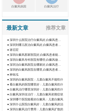
白癜风病因
白癜风治疗
最新文章
推荐文章
● 深圳什么医院治疗白癜风好,白癜风患者
如
● 深圳到哪儿医治白癜风好,白癜风患者为
什
● 谢召宏
● 深圳白癜风那家医院好,白癜风患者能吃
橘
● 深圳白癜风专科医院有哪些,白癜风做伍
德
● 深圳治白癜风医院去哪家好,白癜风患者
为
● 深圳的白癜风医院在哪里,白癜风患者做
微
● 林铄泓
● 深圳的白癜风医院：儿童白癜风不能吃什
● 看白癜风的医院哪里好：儿童白癜风吃什
● 白癜风治疗哪里深圳好：儿童白癜风吃什
● 白癜风深圳佳治疗：儿童白癜风初期症状
● 深圳哪个医院能看好白癜风：儿童白癜风
● 深圳什么医院白癜风好：儿童白癜风的治
● 深圳白癜风治疗费用：儿童白癜风扩散的