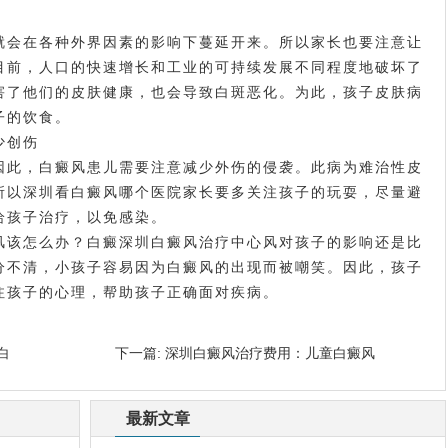
会在各种外界因素的影响下蔓延开来。所以家长也要注意让
目前，人口的快速增长和工业的可持续发展不同程度地破坏了
害了他们的皮肤健康，也会导致白斑恶化。为此，孩子皮肤病
子的饮食。
少创伤
此，白癜风患儿需要注意减少外伤的侵袭。此病为难治性皮
所以
深圳看白癜风哪个医院
家长要多关注孩子的玩耍，尽量避
给孩子治疗，以免感染。
该怎么办？白癜
深圳白癜风治疗中心
风对孩子的影响还是比
分不清，小孩子容易因为白癜风的出现而被嘲笑。因此，孩子
注孩子的心理，帮助孩子正确面对疾病。
白
下一篇:
深圳白癜风治疗费用：儿童白癜风
最新文章