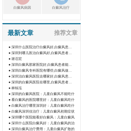
白癜风病因
白癜风治疗
最新文章
推荐文章
● 深圳什么医院治疗白癜风好,白癜风患者
如
● 深圳到哪儿医治白癜风好,白癜风患者为
什
● 谢召宏
● 深圳白癜风那家医院好,白癜风患者能吃
橘
● 深圳白癜风专科医院有哪些,白癜风做伍
德
● 深圳治白癜风医院去哪家好,白癜风患者
为
● 深圳的白癜风医院在哪里,白癜风患者做
微
● 林铄泓
● 深圳的白癜风医院：儿童白癜风不能吃什
● 看白癜风的医院哪里好：儿童白癜风吃什
● 白癜风治疗哪里深圳好：儿童白癜风吃什
● 白癜风深圳佳治疗：儿童白癜风初期症状
● 深圳哪个医院能看好白癜风：儿童白癜风
● 深圳什么医院白癜风好：儿童白癜风的治
● 深圳白癜风治疗费用：儿童白癜风扩散的