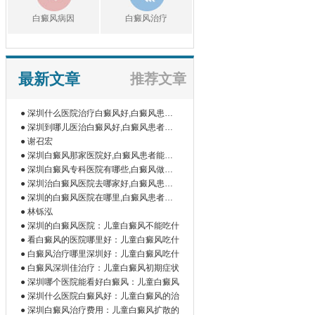
白癜风病因
白癜风治疗
最新文章
推荐文章
● 深圳什么医院治疗白癜风好,白癜风患者
如
● 深圳到哪儿医治白癜风好,白癜风患者为
什
● 谢召宏
● 深圳白癜风那家医院好,白癜风患者能吃
橘
● 深圳白癜风专科医院有哪些,白癜风做伍
德
● 深圳治白癜风医院去哪家好,白癜风患者
为
● 深圳的白癜风医院在哪里,白癜风患者做
微
● 林铄泓
● 深圳的白癜风医院：儿童白癜风不能吃什
● 看白癜风的医院哪里好：儿童白癜风吃什
● 白癜风治疗哪里深圳好：儿童白癜风吃什
● 白癜风深圳佳治疗：儿童白癜风初期症状
● 深圳哪个医院能看好白癜风：儿童白癜风
● 深圳什么医院白癜风好：儿童白癜风的治
● 深圳白癜风治疗费用：儿童白癜风扩散的